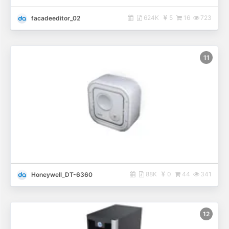
624K
5
16
723
facadeeditor_02
11
88K
0
44
341
Honeywell_DT-6360
12