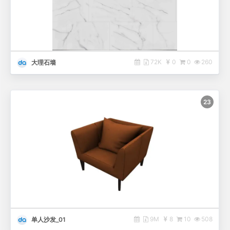
72K
0
0
260
大理石墙
23
9M
8
10
508
单人沙发_01