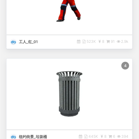
523K
8
91
2.9k
工人_红_01
4
445K
8
6
394
纽约街景_垃圾桶