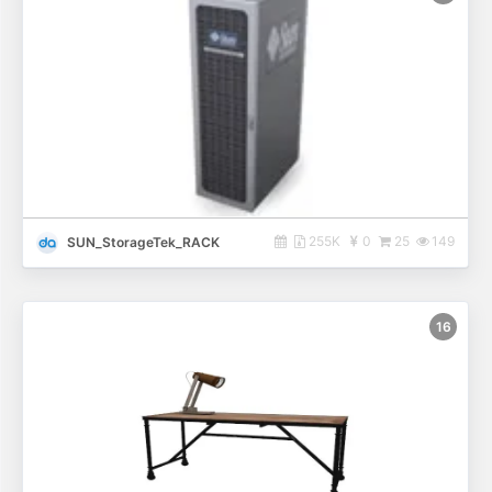
255K
0
25
149
SUN_StorageTek_RACK
16