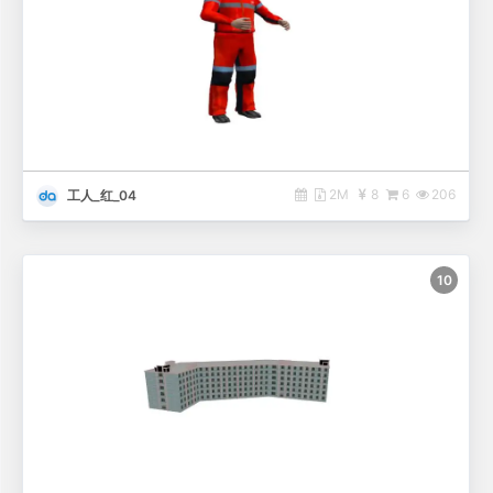
2M
8
6
206
工人_红_04
10