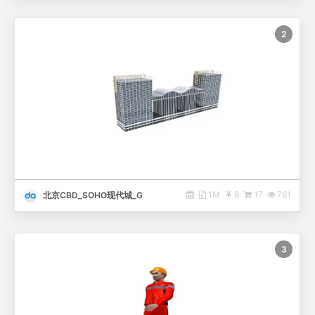
2
1M
8
17
761
北京CBD_SOHO现代城_G
3