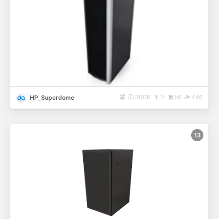
300K
0
56
446
HP_Superdome
13