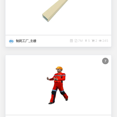
7M
5
2
245
制药工厂_主楼
7